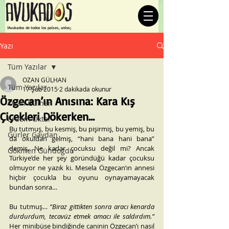
¡Avukados de todos los países, uníos!
Yazı
Tüm Yazılar
OZAN GÜLHAN
Tüm Yazılar
17 Şub 2015
2 dakikada okunur
Özgecan’ın Anısına: Kara Kış
Ozan Gülhan
Çiçekleri Dökerken...
Erdem Oktar
Bu tutmuş, bu kesmiş, bu pişirmiş, bu yemiş, bu 
Gürler Gaydan
da okuldan gelmiş, “hani bana hani bana” 
demiş. Ne kadar çocuksu değil mi? Ancak 
Gökmen Gündoğdu
Türkiye’de her şey göründüğü kadar çocuksu 
olmuyor ne yazık ki. Mesela Özgecan’ın annesi 
hiçbir çocukla bu oyunu oynayamayacak 
bundan sonra…
Bu tutmuş… 
“Biraz gittikten sonra aracı kenarda 
durdurdum, tecavüz etmek amacı ile saldırdım.” 
Her minibüse bindiğinde caninin Özgecan’ı nasıl 