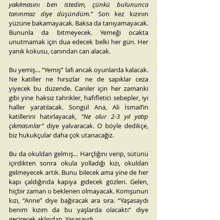
yakılmasını ben istedim, çünkü bulununca 
tanınmaz diye düşündüm.”
 Son kez kızının 
yüzüne bakamayacak. Baksa da tanıyamayacak. 
Bununla da bitmeyecek. Yemeği ocakta 
unutmamak için dua edecek belki her gün. Her 
yanık kokusu, canından can alacak.
Bu yemiş… “Yemiş” lafı ancak oyunlarda kalacak. 
Ne katiller ne hırsızlar ne de sapıklar ceza 
yiyecek bu düzende. Caniler için her zamanki 
gibi yine haksız tahrikler, hafifletici sebepler, iyi 
haller yaratılacak. Songül Ana, Ali İsmail’in 
katillerini hatırlayacak, 
“Ne olur 2-3 yıl yatıp 
çıkmasınlar”
 diye yalvaracak. O böyle dedikçe, 
biz hukukçular daha çok utanacağız.
Bu da okuldan gelmiş… Harçlığını verip, sütünü 
içirdikten sonra okula yolladığı kızı, okuldan 
gelmeyecek artık. Bunu bilecek ama yine de her 
kapı çaldığında kapıya gidecek gözleri. Gelen, 
hiçbir zaman o beklenen olmayacak. Komşunun 
kızı, “Anne” diye bağıracak ara sıra. “Yaşasaydı 
benim kızım da bu yaşlarda olacaktı” diye 
geçirecek aklından. Yaşasaydı…