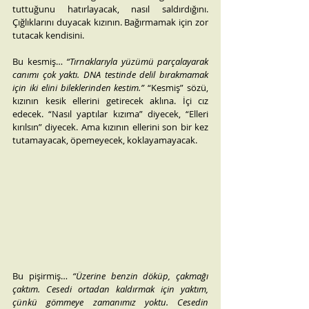
tuttuğunu hatırlayacak, nasıl saldırdığını. 
Çığlıklarını duyacak kızının. Bağırmamak için zor 
tutacak kendisini.
Bu kesmiş… 
“Tırnaklarıyla yüzümü parçalayarak 
canımı çok yaktı. DNA testinde delil bırakmamak 
için iki elini bileklerinden kestim.”
 “Kesmiş” sözü, 
kızının kesik ellerini getirecek aklına. İçi cız 
edecek. “Nasıl yaptılar kızıma” diyecek, “Elleri 
kırılsın” diyecek. Ama kızının ellerini son bir kez 
tutamayacak, öpemeyecek, koklayamayacak.
Bu pişirmiş… 
“Üzerine benzin döküp, çakmağı 
çaktım. Cesedi ortadan kaldırmak için yaktım, 
çünkü gömmeye zamanımız yoktu. Cesedin 