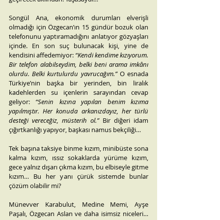
Songül Ana, ekonomik durumları elverişli 
olmadığı için Özgecan’ın 15 gündür bozuk olan 
telefonunu yaptıramadığını anlatıyor gözyaşları 
içinde. En son suç bulunacak kişi, yine de 
kendisini affedemiyor: 
“Kendi kendime kızıyorum. 
Bir telefon alabilseydim, belki beni arama imkânı 
olurdu. Belki kurtulurdu yavrucağım.”
 O esnada 
Türkiye’nin başka bir yerinden, bin liralık 
kadehlerden su içenlerin sarayından cevap 
geliyor: 
“Senin kızına yapılan benim kızıma 
yapılmıştır. Her konuda arkanızdayız, her türlü 
desteği vereceğiz, müsterih ol.”
 Bir diğeri idam 
çığırtkanlığı yapıyor, başkası namus bekçiliği…
Tek başına taksiye binme kızım, minibüste sona 
kalma kızım, ıssız sokaklarda yürüme kızım, 
gece yalnız dışarı çıkma kızım, bu elbiseyle gitme 
kızım… Bu her yanı çürük sistemde bunlar 
çözüm olabilir mi?
Münevver Karabulut, Medine Memi, Ayşe 
Paşalı, Özgecan Aslan ve daha isimsiz niceleri… 