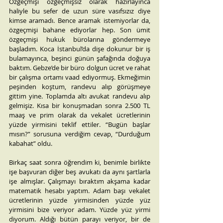
Özgeçmişi özgeçmişsiz olarak hazırlayınca 
haliyle bu sefer de uzun süre vasıfsızız diye 
kimse aramadı. Bence aramak istemiyorlar da, 
özgeçmişi bahane ediyorlar hep. Son ümit 
özgeçmişi hukuk bürolarına göndermeye 
başladım. Koca İstanbul’da dişe dokunur bir iş 
bulamayınca, beşinci günün şafağında doğuya 
baktım. Gebze’de bir büro dolgun ücret ve rahat 
bir çalışma ortamı vaad ediyormuş. Ekmeğimin 
peşinden koştum, randevu alıp görüşmeye 
gittim yine. Toplamda altı avukat randevu alıp 
gelmişiz. Kısa bir konuşmadan sonra 2.500 TL 
maaş ve prim olarak da vekalet ücretlerinin 
yüzde yirmisini teklif ettiler. “Bugün başlar 
mısın?” sorusuna verdiğim cevap, “Durduğum 
kabahat” oldu.
Birkaç saat sonra öğrendim ki, benimle birlikte 
işe başvuran diğer beş avukatı da aynı şartlarla 
işe almışlar. Çalışmayı bıraktım akşama kadar 
matematik hesabı yaptım. Adam başı vekalet 
ücretlerinin yüzde yirmisinden yüzde yüz 
yirmisini bize veriyor adam. Yüzde yüz yirmi 
diyorum. Aldığı bütün parayı veriyor, bir de 