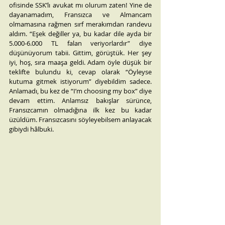
ofisinde SSK’lı avukat mı olurum zaten! Yine de 
dayanamadım, Fransızca ve Almancam 
olmamasına rağmen sırf merakımdan randevu 
aldım. “Eşek değiller ya, bu kadar dile ayda bir 
5.000-6.000 TL falan veriyorlardır” diye 
düşünüyorum tabii. Gittim, görüştük. Her şey 
iyi, hoş, sıra maaşa geldi. Adam öyle düşük bir 
teklifte bulundu ki, cevap olarak “Öyleyse 
kutuma gitmek istiyorum” diyebildim sadece. 
Anlamadı, bu kez de “I’m choosing my box” diye 
devam ettim. Anlamsız bakışlar sürünce, 
Fransızcamın olmadığına ilk kez bu kadar 
üzüldüm. Fransızcasını söyleyebilsem anlayacak 
gibiydi hâlbuki.