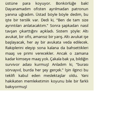
üstüne para koyuyor. Bonkörlüğe bak! 
Dayanamadım ofisten ayrılmadan patronun 
yanına uğradım. Üstad böyle böyle dedim, bu 
işte bir terslik var. Dedi ki, “Ben de tam size 
ayrıntıları anlatacaktım.” Sonra şapkadan nasıl 
tavşan çıkarttığını açıkladı. Sistem şöyle: Altı 
avukat, bir ofis, amansız bir yarış. Altı avukat işe 
başlayacak, her ay bir avukata veda edilecek. 
Rakiplerini eleyip sona kalana da bahsettikleri 
maaş ve primi verecekler. Ancak o zamana 
kadar kimseye maaş yok. Çakala bak ya, bildiğin 
survivor adası kurmuş! Anladım ki, “burası 
sörvayvıl, burda her şey gerçek.” İşin ilginci bu 
teklifi kabul eden meslektaşlar oldu. Yani 
hakikaten memleketimin koyunu bile bir farklı 
bakıyormuş!
Kötü patron iş sahibi yaparmış. İşte benim 
başarı hikayem de böyle başladı. Şimdi 
İstanbul’un güzel bir muhitinde yanımda çalışan 
yirmiye yakın avukatla paraya para demiyorum. 
Demek isterdim ama hala bir şirkette sigortalı 
olarak çalışıyorum. Arada keşke Gebze’deki işi 