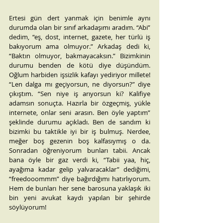
Ertesi gün dert yanmak için benimle aynı 
durumda olan bir sınıf arkadaşımı aradım. “Abi” 
dedim, “eş, dost, internet, gazete, her türlü iş 
bakıyorum ama olmuyor.” Arkadaş dedi ki, 
“Baktın olmuyor, bakmayacaksın.” Bizimkinin 
durumu benden de kötü diye düşündüm. 
Oğlum harbiden işsizlik kafayı yediriyor millete! 
“Len dalga mı geçiyorsun, ne diyorsun?” diye 
çıkıştım. “Sen niye iş arıyorsun ki? Kalifiye 
adamsın sonuçta. Hazırla bir özgeçmiş, yükle 
internete, onlar seni arasın. Ben öyle yaptım” 
şeklinde durumu açıkladı. Ben de sandım ki 
bizimki bu taktikle iyi bir iş bulmuş. Nerdee, 
meğer boş gezenin boş kalfasıymış o da. 
Sonradan öğreniyorum bunları tabii. Ancak 
bana öyle bir gaz verdi ki, “Tabii yaa, hiç, 
ayağıma kadar gelip yalvaracaklar” dediğimi, 
“freedooommm” diye bağırdığımı hatırlıyorum. 
Hem de bunları her sene barosuna yaklaşık iki 
bin yeni avukat kaydı yapılan bir şehirde 
söylüyorum!