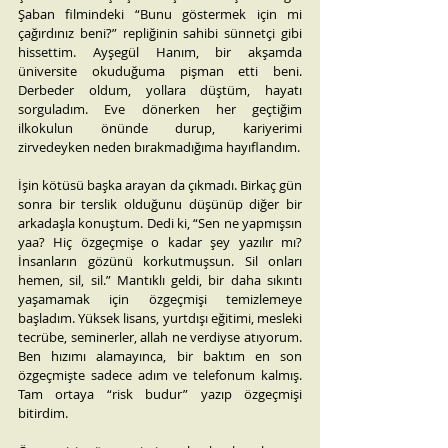
Şaban filmindeki “Bunu göstermek için mi 
çağırdınız beni?” repliğinin sahibi sünnetçi gibi 
hissettim. Ayşegül Hanım, bir akşamda 
üniversite okuduğuma pişman etti beni. 
Derbeder oldum, yollara düştüm, hayatı 
sorguladım. Eve dönerken her geçtiğim 
ilkokulun önünde durup, kariyerimi 
zirvedeyken neden bırakmadığıma hayıflandım.
İşin kötüsü başka arayan da çıkmadı. Birkaç gün 
sonra bir terslik olduğunu düşünüp diğer bir 
arkadaşla konuştum. Dedi ki, “Sen ne yapmışsın 
yaa? Hiç özgeçmişe o kadar şey yazılır mı? 
İnsanların gözünü korkutmuşsun. Sil onları 
hemen, sil, sil.” Mantıklı geldi, bir daha sıkıntı 
yaşamamak için özgeçmişi temizlemeye 
başladım. Yüksek lisans, yurtdışı eğitimi, mesleki 
tecrübe, seminerler, allah ne verdiyse atıyorum. 
Ben hızımı alamayınca, bir baktım en son 
özgeçmişte sadece adım ve telefonum kalmış. 
Tam ortaya “risk budur” yazıp özgeçmişi 
bitirdim.