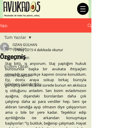
¡Avukados de todos los países, uníos!
Yazı
Tüm Yazılar
OZAN GÜLHAN
Tüm Yazılar
19 May 2015
4 dakikada okunur
Özgeçmiş
Ozan Gülhan
Staj bitti, iş arıyorum. Staj yaptığım hukuk 
Erdem Oktar
bürosunda başka bir avukata ihtiyaçları 
olmadığı için nazikçe kapının önüne konuldum. 
Gürler Gaydan
Eşi, dostu araya sokup birkaç büroyla 
Gökmen Gündoğdu
görüştüysem de, kısa sürede bunun en akılsızca 
iş olduğunu anladım. Sen bizim evladımızsın 
ayağına, dışarıdaki bürolardan daha çok 
çalıştırıp daha az para verdiler hep. Seni işe 
aldıran tanıdığa ayıp olmasın diye çalışıyorsun 
ama o bile bir yere kadar. Teşekkür edip 
ayrıldığında ise arkandan konuşmaya 
başlıyorlar: “İş bulduk, beğenip çalışmadı. Hayat 