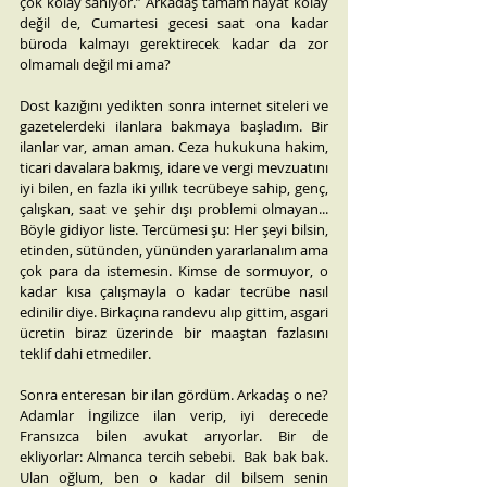
çok kolay sanıyor.” Arkadaş tamam hayat kolay 
değil de, Cumartesi gecesi saat ona kadar 
büroda kalmayı gerektirecek kadar da zor 
olmamalı değil mi ama?
Dost kazığını yedikten sonra internet siteleri ve 
gazetelerdeki ilanlara bakmaya başladım. Bir 
ilanlar var, aman aman. Ceza hukukuna hakim, 
ticari davalara bakmış, idare ve vergi mevzuatını 
iyi bilen, en fazla iki yıllık tecrübeye sahip, genç, 
çalışkan, saat ve şehir dışı problemi olmayan... 
Böyle gidiyor liste. Tercümesi şu: Her şeyi bilsin, 
etinden, sütünden, yününden yararlanalım ama 
çok para da istemesin. Kimse de sormuyor, o 
kadar kısa çalışmayla o kadar tecrübe nasıl 
edinilir diye. Birkaçına randevu alıp gittim, asgari 
ücretin biraz üzerinde bir maaştan fazlasını 
teklif dahi etmediler.
Sonra enteresan bir ilan gördüm. Arkadaş o ne? 
Adamlar İngilizce ilan verip, iyi derecede 
Fransızca bilen avukat arıyorlar. Bir de 
ekliyorlar: Almanca tercih sebebi.  Bak bak bak. 
Ulan oğlum, ben o kadar dil bilsem senin 