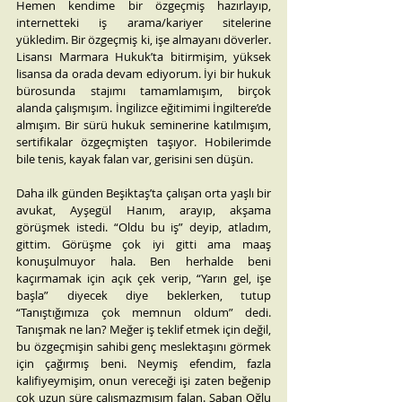
Hemen kendime bir özgeçmiş hazırlayıp, 
internetteki iş arama/kariyer sitelerine 
yükledim. Bir özgeçmiş ki, işe almayanı döverler. 
Lisansı Marmara Hukuk’ta bitirmişim, yüksek 
lisansa da orada devam ediyorum. İyi bir hukuk 
bürosunda stajımı tamamlamışım, birçok 
alanda çalışmışım. İngilizce eğitimimi İngiltere’de 
almışım. Bir sürü hukuk seminerine katılmışım, 
sertifikalar özgeçmişten taşıyor. Hobilerimde 
bile tenis, kayak falan var, gerisini sen düşün.
Daha ilk günden Beşiktaş’ta çalışan orta yaşlı bir 
avukat, Ayşegül Hanım, arayıp, akşama 
görüşmek istedi. “Oldu bu iş” deyip, atladım, 
gittim. Görüşme çok iyi gitti ama maaş 
konuşulmuyor hala. Ben herhalde beni 
kaçırmamak için açık çek verip, “Yarın gel, işe 
başla” diyecek diye beklerken, tutup 
“Tanıştığımıza çok memnun oldum” dedi. 
Tanışmak ne lan? Meğer iş teklif etmek için değil, 
bu özgeçmişin sahibi genç meslektaşını görmek 
için çağırmış beni. Neymiş efendim, fazla 
kalifiyeymişim, onun vereceği işi zaten beğenip 
çok uzun süre çalışmazmışım falan. Şaban Oğlu 