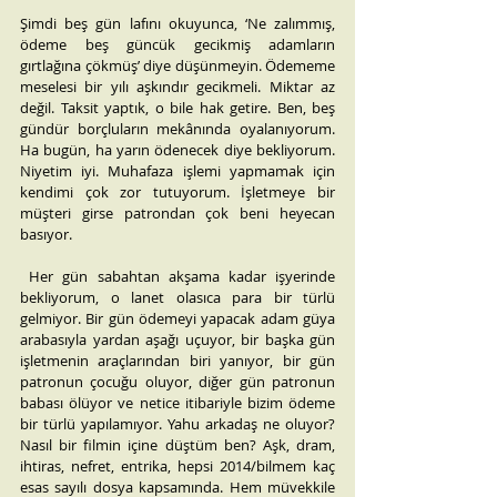
Şimdi beş gün lafını okuyunca, ‘Ne zalımmış, 
ödeme beş güncük gecikmiş adamların 
gırtlağına çökmüş’ diye düşünmeyin. Ödememe 
meselesi bir yılı aşkındır gecikmeli. Miktar az 
değil. Taksit yaptık, o bile hak getire. Ben, beş 
gündür borçluların mekânında oyalanıyorum. 
Ha bugün, ha yarın ödenecek diye bekliyorum. 
Niyetim iyi. Muhafaza işlemi yapmamak için 
kendimi çok zor tutuyorum. İşletmeye bir 
müşteri girse patrondan çok beni heyecan 
basıyor.
 Her gün sabahtan akşama kadar işyerinde 
bekliyorum, o lanet olasıca para bir türlü 
gelmiyor. Bir gün ödemeyi yapacak adam güya 
arabasıyla yardan aşağı uçuyor, bir başka gün 
işletmenin araçlarından biri yanıyor, bir gün 
patronun çocuğu oluyor, diğer gün patronun 
babası ölüyor ve netice itibariyle bizim ödeme 
bir türlü yapılamıyor. Yahu arkadaş ne oluyor? 
Nasıl bir filmin içine düştüm ben? Aşk, dram, 
ihtiras, nefret, entrika, hepsi 2014/bilmem kaç 
esas sayılı dosya kapsamında. Hem müvekkile 