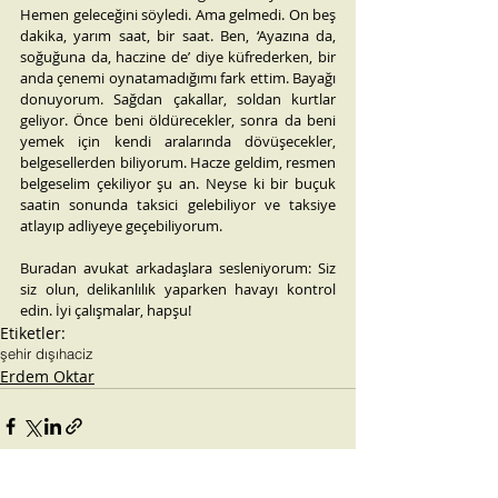
Hemen geleceğini söyledi. Ama gelmedi. On beş 
dakika, yarım saat, bir saat. Ben, ‘Ayazına da, 
soğuğuna da, haczine de’ diye küfrederken, bir 
anda çenemi oynatamadığımı fark ettim. Bayağı 
donuyorum. Sağdan çakallar, soldan kurtlar 
geliyor. Önce beni öldürecekler, sonra da beni 
yemek için kendi aralarında dövüşecekler, 
belgesellerden biliyorum. Hacze geldim, resmen 
belgeselim çekiliyor şu an. Neyse ki bir buçuk 
saatin sonunda taksici gelebiliyor ve taksiye 
atlayıp adliyeye geçebiliyorum.
Buradan avukat arkadaşlara sesleniyorum: Siz 
siz olun, delikanlılık yaparken havayı kontrol 
edin. İyi çalışmalar, hapşu!
Etiketler:
şehir dışı
haciz
Erdem Oktar