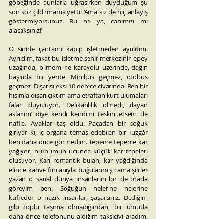
göbeğinde bunlarla uğraşırken duyduğum şu 
son söz çıldırmama yetti: ‘Ama siz de hiç anlayış 
göstermiyorsunuz. Bu ne ya, canımızı mı 
alacaksınız!’
O sinirle çantamı kapıp işletmeden ayrıldım. 
Ayrıldım, fakat bu işletme şehir merkezinin epey 
uzağında, bilmem ne karayolu üzerinde, dağın 
başında bir yerde. Minibüs geçmez, otobüs 
geçmez. Dışarısı eksi 10 derece civarında. Ben bir 
hışımla dışarı çıktım ama etraftan kurt ulumaları 
falan duyuluyor. ‘Delikanlılık ölmedi, dayan 
aslanım’ diye kendi kendimi teskin etsem de 
nafile. Ayaklar taş oldu. Paçadan bir soğuk 
giriyor ki, iç organa temas edebilen bir rüzgâr 
ben daha önce görmedim. Tepeme tepeme kar 
yağıyor, burnumun ucunda küçük kar tepeleri 
oluşuyor. Karı romantik bulan, kar yağdığında 
elinde kahve fincanıyla buğulanmış cama şiirler 
yazan o sanal dünya insanlarını bir de orada 
göreyim ben. Soğuğun nelerine nelerine 
küfreder o nazik insanlar, şaşarsınız. Dediğim 
gibi toplu taşıma olmadığından, bir umutla 
daha önce telefonunu aldığım taksiciyi aradım. 