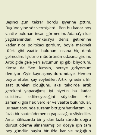
Beşinci gün tekrar borçlu işyerine gittim. 
Bugüne yine söz vermişlerdi. Ben bu kadar boş 
vaatte bulunan insan görmedim. Adana’ya kar 
yağdıranından, Ankara’ya deniz getirenine 
kadar nice politikacı gördüm, böyle makineli 
tüfek gibi vaatte bulunan insana hiç denk 
gelmedim. İşletme müdürünün odasına girdim. 
Artık gide gele yeri avcumun içi gibi biliyorum. 
Kimse de ‘Sen kimsin, nereye gidiyorsun’ 
demiyor. Öyle kaynaşmış durumdayız. Hemen 
buyur ettiler, çay söylediler. Artık içmedim. Bir 
saat süreleri olduğunu, aksi takdirde artık 
gerekeni yapacağımı, iyi niyetin bu kadar 
suiistimal edilmeyeceğini söyledim. Her 
zamanki gibi hak verdiler ve vaatte bulundular. 
Bir saat sonunda sürenin bittiğini hatırlattım. En 
fazla bir saate ödemenin yapılacağını söylediler. 
Ama hâlihazırda bir yıldan fazla süredir doğru 
dürüst ödeme alınamamış bir dosya için tam 
beş gündür başka bir ilde kar ve soğuğun 