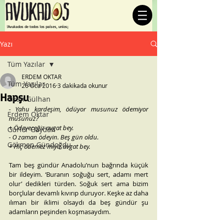
¡Avukados de todos los países, uníos!
Yazı
Tüm Yazılar
ERDEM OKTAR
Tüm Yazılar
26 Oca 2016
3 dakikada okunur
Hapşu
Ozan Gülhan
- Yahu kardeşim, ödüyor musunuz ödemiyor 
Erdem Oktar
musunuz?
+ Ödeyeceğiz avgat bey.
Gürler Gaydan
- O zaman ödeyin. Beş gün oldu.
Gökmen Gündoğdu
+ Hiç ödemez miyiz avgat bey.
Tam beş gündür Anadolu’nun bağrında küçük 
bir ildeyim. ‘Buranın soğuğu sert, adamı mert 
olur’ dedikleri türden. Soğuk sert ama bizim 
borçlular devamlı kıvırıp duruyor. Keşke az daha 
ılıman bir iklimi olsaydı da beş gündür şu 
adamların peşinden koşmasaydım.