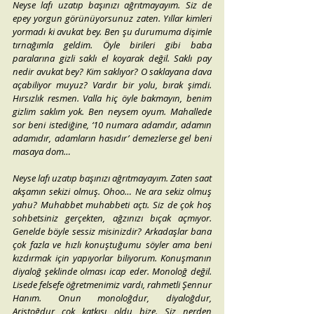
Neyse lafı uzatıp başınızı ağrıtmayayım. Siz de 
epey yorgun görünüyorsunuz zaten. Yıllar kimleri 
yormadı ki avukat bey. Ben şu durumuma dişimle 
tırnağımla geldim. Öyle birileri gibi baba 
paralarına gizli saklı el koyarak değil. Saklı pay 
nedir avukat bey? Kim saklıyor? O saklayana dava 
açabiliyor muyuz? Vardır bir yolu, bırak şimdi. 
Hırsızlık resmen. Valla hiç öyle bakmayın, benim 
gizlim saklım yok. Ben neysem oyum. Mahallede 
sor beni istediğine, ‘10 numara adamdır, adamın 
adamıdır, adamların hasıdır’ demezlerse gel beni 
masaya dom…
Neyse lafı uzatıp başınızı ağrıtmayayım. Zaten saat 
akşamın sekizi olmuş. Ohoo… Ne ara sekiz olmuş 
yahu? Muhabbet muhabbeti açtı. Siz de çok hoş 
sohbetsiniz gerçekten, ağzınızı bıçak açmıyor. 
Genelde böyle sessiz misinizdir? Arkadaşlar bana 
çok fazla ve hızlı konuştuğumu söyler ama beni 
kızdırmak için yapıyorlar biliyorum. Konuşmanın 
diyaloğ şeklinde olması icap eder. Monoloğ değil. 
Lisede felsefe öğretmenimiz vardı, rahmetli Şennur 
Hanım. Onun monoloğdur, diyaloğdur, 
Aristoğdur çok katkısı oldu bize. Siz nerden 