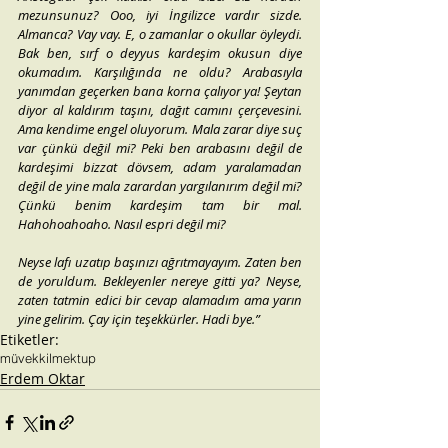
mezunsunuz? Ooo, iyi İngilizce vardır sizde. 
Almanca? Vay vay. E, o zamanlar o okullar öyleydi. 
Bak ben, sırf o deyyus kardeşim okusun diye 
okumadım. Karşılığında ne oldu? Arabasıyla 
yanımdan geçerken bana korna çalıyor ya! Şeytan 
diyor al kaldırım taşını, dağıt camını çerçevesini. 
Ama kendime engel oluyorum. Mala zarar diye suç 
var çünkü değil mi? Peki ben arabasını değil de 
kardeşimi bizzat dövsem, adam yaralamadan 
değil de yine mala zarardan yargılanırım değil mi? 
Çünkü benim kardeşim tam bir mal. 
Hahohoahoaho. Nasıl espri değil mi?
Neyse lafı uzatıp başınızı ağrıtmayayım. Zaten ben 
de yoruldum. Bekleyenler nereye gitti ya? Neyse, 
zaten tatmin edici bir cevap alamadım ama yarın 
yine gelirim. Çay için teşekkürler. Hadi bye.”
Etiketler:
müvekkil
mektup
Erdem Oktar