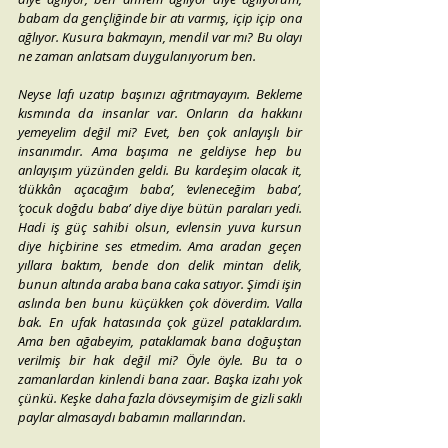
babam da gençliğinde bir atı varmış, içip içip ona 
ağlıyor. Kusura bakmayın, mendil var mı? Bu olayı 
ne zaman anlatsam duygulanıyorum ben.
Neyse lafı uzatıp başınızı ağrıtmayayım. Bekleme 
kısmında da insanlar var. Onların da hakkını 
yemeyelim değil mi? Evet, ben çok anlayışlı bir 
insanımdır. Ama başıma ne geldiyse hep bu 
anlayışım yüzünden geldi. Bu kardeşim olacak it, 
‘dükkân açacağım baba’, ‘evleneceğim baba’, 
‘çocuk doğdu baba’ diye diye bütün paraları yedi. 
Hadi iş güç sahibi olsun, evlensin yuva kursun 
diye hiçbirine ses etmedim. Ama aradan geçen 
yıllara baktım, bende don delik mintan delik, 
bunun altında araba bana caka satıyor. Şimdi işin 
aslında ben bunu küçükken çok döverdim. Valla 
bak. En ufak hatasında çok güzel pataklardım. 
Ama ben ağabeyim, pataklamak bana doğuştan 
verilmiş bir hak değil mi? Öyle öyle. Bu ta o 
zamanlardan kinlendi bana zaar. Başka izahı yok 
çünkü. Keşke daha fazla dövseymişim de gizli saklı 
paylar almasaydı babamın mallarından.