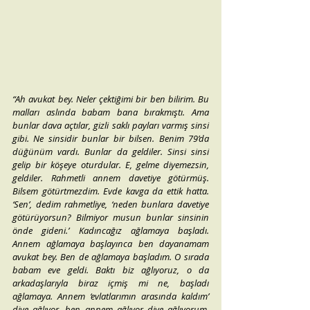
“Ah avukat bey. Neler çektiğimi bir ben bilirim. Bu 
malları aslında babam bana bırakmıştı. Ama 
bunlar dava açtılar, gizli saklı payları varmış sinsi 
gibi. Ne sinsidir bunlar bir bilsen. Benim 79’da 
düğünüm vardı. Bunlar da geldiler. Sinsi sinsi 
gelip bir köşeye oturdular. E, gelme diyemezsin, 
geldiler. Rahmetli annem davetiye götürmüş. 
Bilsem götürtmezdim. Evde kavga da ettik hatta. 
‘Sen’, dedim rahmetliye, ‘neden bunlara davetiye 
götürüyorsun? Bilmiyor musun bunlar sinsinin 
önde gideni.’ Kadıncağız ağlamaya başladı. 
Annem ağlamaya başlayınca ben dayanamam 
avukat bey. Ben de ağlamaya başladım. O sırada 
babam eve geldi. Baktı biz ağlıyoruz, o da 
arkadaşlarıyla biraz içmiş mi ne, başladı 
ağlamaya. Annem ‘evlatlarımın arasında kaldım’ 
diye ağlıyor, ben annem ağlıyor diye ağlıyorum, 