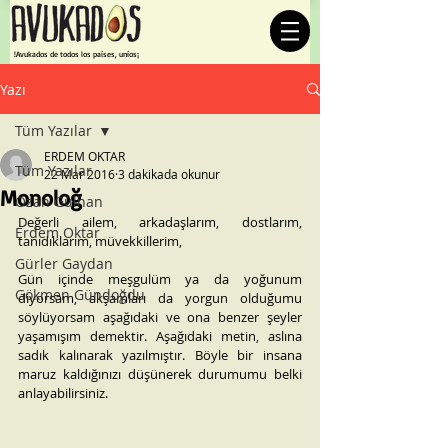
¡Avukados de todos los países, uníos!
Yazı
Tüm Yazılar
ERDEM OKTAR
Tüm Yazılar
22 Mar 2016
3 dakikada okunur
Monoloğ
Ozan Gülhan
Değerli ailem, arkadaşlarım, dostlarım, 
Erdem Oktar
tanıdıklarım, müvekkillerim,
Gürler Gaydan
Gün içinde meşgulüm ya da yoğunum 
Gökmen Gündoğdu
diyorsam, akşamları da yorgun olduğumu 
söylüyorsam aşağıdaki ve ona benzer şeyler 
yaşamışım demektir. Aşağıdaki metin, aslına 
sadık kalınarak yazılmıştır. Böyle bir insana 
maruz kaldığınızı düşünerek durumumu belki 
anlayabilirsiniz.