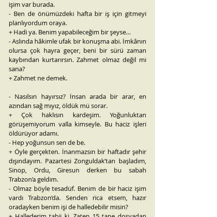
işim var burada.
- Ben de önümüzdeki hafta bir iş için gitmeyi 
planlıyordum oraya.
+ Hadi ya. Benim yapabileceğim bir şeyse…
- Aslında hâkimle ufak bir konuşma abi. İmkânın 
olursa çok hayra geçer, beni bir sürü zaman 
kaybından kurtarırsın. Zahmet olmaz değil mi 
sana?
+ Zahmet ne demek.
- Nasılsın hayırsız? İnsan arada bir arar, en 
azından sağ mıyız, öldük mü sorar.
+ Çok haklısın kardeşim. Yoğunluktan 
görüşemiyorum valla kimseyle. Bu haciz işleri 
öldürüyor adamı.
- Hep yoğunsun sen de be. 
+ Öyle gerçekten. İnanmazsın bir haftadır şehir 
dışındayım. Pazartesi Zonguldak’tan başladım, 
Sinop, Ordu, Giresun derken bu sabah 
Trabzon’a geldim.
- Olmaz böyle tesadüf. Benim de bir haciz işim 
vardı Trabzon’da. Senden rica etsem, hazır 
oradayken benim işi de halledebilir misin?
+ Hallederim tabii ki. Zaten 15 tane dosyadan 