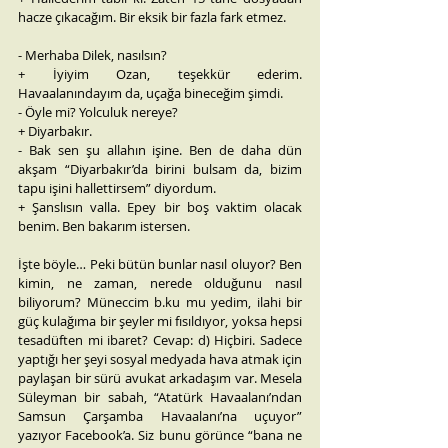
hacze çıkacağım. Bir eksik bir fazla fark etmez.
- Merhaba Dilek, nasılsın?
+ İyiyim Ozan, teşekkür ederim. 
Havaalanındayım da, uçağa bineceğim şimdi.
- Öyle mi? Yolculuk nereye?
+ Diyarbakır.
- Bak sen şu allahın işine. Ben de daha dün 
akşam “Diyarbakır’da birini bulsam da, bizim 
tapu işini hallettirsem” diyordum.
+ Şanslısın valla. Epey bir boş vaktim olacak 
benim. Ben bakarım istersen.
İşte böyle… Peki bütün bunlar nasıl oluyor? Ben 
kimin, ne zaman, nerede olduğunu nasıl 
biliyorum? Müneccim b.ku mu yedim, ilahi bir 
güç kulağıma bir şeyler mi fısıldıyor, yoksa hepsi 
tesadüften mi ibaret? Cevap: d) Hiçbiri. Sadece 
yaptığı her şeyi sosyal medyada hava atmak için 
paylaşan bir sürü avukat arkadaşım var. Mesela 
Süleyman bir sabah, “Atatürk Havaalanı’ndan 
Samsun Çarşamba Havaalanı’na uçuyor” 
yazıyor Facebook’a. Siz bunu görünce “bana ne 