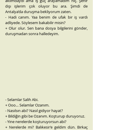
aklımdaydı ama iş güç arayamadım hiç. Şehir 
dışı işlerim çok oluyor bu ara. Şimdi de 
Antalya’da duruşma bekliyorum zaten.
- Hadi canım. Yaa benim de ufak bir iş vardı 
adliyede. Söylesem bakabilir misin?
+ Olur olur. Sen bana dosya bilgilerini gönder, 
duruşmadan sonra halledeyim.
- Selamlar Salih Abi.
+ Ooo… Selamlar Ozanım.
- Nasılsın abi? Nasıl gidiyor hayat?
+ Bildiğin gibi be Ozanım. Koşturup duruyoruz.
- Yine nerelerde koşturuyorsun abi?
+ Nerelerde mi? Balıkesir’e geldim dün. Birkaç 