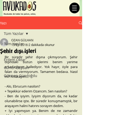
¡Avukados de todos los países, uníos!
Yazı
Tüm Yazılar
OZAN GÜLHAN
Tüm Yazılar
13 Eyl 2016
2 dakikada okunur
Şehir dışı işleri
Ozan Gülhan
Bir süredir şehir dışına çıkmıyorum. Şehir 
Erdem Oktar
dışındaki bütün işlerimi benim yerime 
arkadaşlarım hallediyor. Yok hayır, öyle para 
Gürler Gaydan
falan da vermiyorum. Tamamen bedava. Nasıl 
Gökmen Gündoğdu
mı? Anlatayım…
- Alo, Ebrucum nasılsın?
+ Teşekkür ederim Ozancım. Sen nasılsın?
- Ben de iyiyim. İyiyim diyorum da, ne kadar 
olunabilirse işte. Bir süredir konuşmamıştık, bir 
arayayım halini hatırını sorayım dedim.
+ İyi yapmışsın ya. Benim de ne zamandır 