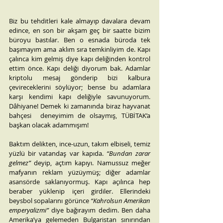
Biz bu tehditleri kale almayıp davalara devam 
edince, en son bir akşam geç bir saatte bizim 
büroyu bastılar. Ben o esnada büroda tek 
başımayım ama aklım sıra temkinliyim de. Kapı 
çalınca kim gelmiş diye kapı deliğinden kontrol 
ettim önce. Kapı deliği diyorum bak. Adamlar 
kriptolu mesaj gönderip bizi kalbura 
çevireceklerini söylüyor; bense bu adamlara 
karşı kendimi kapı deliğiyle savunuyorum. 
Dâhiyane! Demek ki zamanında biraz hayvanat 
bahçesi  deneyimim de olsaymış, TÜBİTAK’a 
başkan olacak adammışım!
Baktım delikten, ince-uzun, takım elbiseli, temiz 
yüzlü bir vatandaş var kapıda. 
“Bundan zarar 
gelmez”
 deyip, açtım kapıyı. Namussuz meğer 
mafyanın reklam yüzüymüş; diğer adamlar 
asansörde saklanıyormuş. Kapı açılınca hep 
beraber yüklenip içeri girdiler. Ellerindeki 
beysbol sopalarını görünce 
“Kahrolsun Amerikan 
emperyalizmi”
 diye bağırayım dedim. Ben daha 
Amerika’ya gelemeden Bulgaristan sınırından 