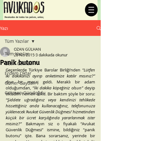
¡Avukados de todos los países, uníos!
Yazı
Tüm Yazılar
OZAN GÜLHAN
Tüm Yazılar
28 Nis 2015
3 dakikada okunur
Panik butonu
Ozan Gülhan
Geçenlerde Türkiye Barolar Birliği’nden 
“Lütfen 
Erdem Oktar
iki dakikanızı ayırıp anketimize katılır mısınız?”
diye bir mesaj geldi. Meraklı bir adam 
Gürler Gaydan
olduğumdan, 
“İki dakika köpeğiniz olsun”
 deyip 
Gökmen Gündoğdu
tıkladım hemen linke. Bir baktım şöyle bir soru: 
“Şiddete uğradığınız veya kendinizi tehlikede 
hissettiğiniz anda kullanacağınız, telefonunuza 
yüklenecek ‘Avukat Güvenlik Düğmesi’ hizmetinden 
küçük bir ücret karşılığında yararlanmak ister 
misiniz?”
 Bakmayın siz o fiyakalı “Avukat 
Güvenlik Düğmesi” ismine, bildiğiniz “panik 
butonu” işte. Bana sorarsanız, yerinde bir 