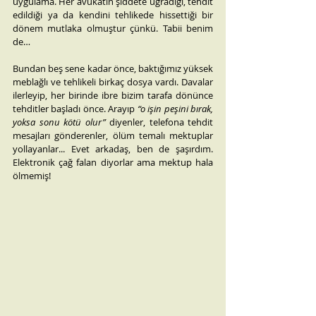
uygulama. Her avukatın şiddete uğradığı, tehdit 
edildiği ya da kendini tehlikede hissettiği bir 
dönem mutlaka olmuştur çünkü. Tabii benim 
de…
Bundan beş sene kadar önce, baktığımız yüksek 
meblağlı ve tehlikeli birkaç dosya vardı. Davalar 
ilerleyip, her birinde ibre bizim tarafa dönünce 
tehditler başladı önce. Arayıp 
“o işin peşini bırak, 
yoksa sonu kötü olur”
 diyenler, telefona tehdit 
mesajları gönderenler, ölüm temalı mektuplar 
yollayanlar... Evet arkadaş, ben de şaşırdım. 
Elektronik çağ falan diyorlar ama mektup hala 
ölmemiş!