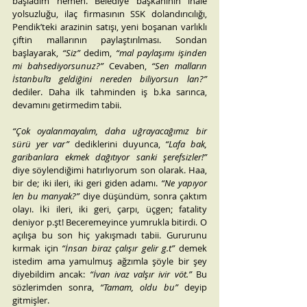
başladım hemen. Belediye başkanının ihale 
yolsuzluğu, ilaç firmasının SSK dolandırıcılığı, 
Pendik’teki arazinin satışı, yeni boşanan varlıklı 
çiftin mallarının paylaştırılması. Sondan 
başlayarak, 
“Siz”
 dedim, 
“mal paylaşımı işinden 
mi bahsediyorsunuz?”
 Cevaben, 
“Sen malların 
İstanbul’a geldiğini nereden biliyorsun lan?”
dediler. Daha ilk tahminden iş b.ka sarınca, 
devamını getirmedim tabii.
“Çok oyalanmayalım, daha uğrayacağımız bir 
sürü yer var”
 dediklerini duyunca, 
“Lafa bak, 
garibanlara ekmek dağıtıyor sanki şerefsizler!”
diye söylendiğimi hatırlıyorum son olarak. Haa, 
bir de; iki ileri, iki geri giden adamı. 
“Ne yapıyor 
len bu manyak?”
 diye düşündüm, sonra çaktım 
olayı. İki ileri, iki geri, çarpı, üçgen; fatality 
deniyor p.şt! Beceremeyince yumrukla bitirdi. O 
açılışa bu son hiç yakışmadı tabii. Gururunu 
kırmak için 
“İnsan biraz çalışır gelir g.t”
 demek 
istedim ama yamulmuş ağzımla şöyle bir şey 
diyebildim ancak: 
“İvan ivaz valşır ivir vöt.”
 Bu 
sözlerimden sonra, 
“Tamam, oldu bu”
 deyip 
gitmişler.