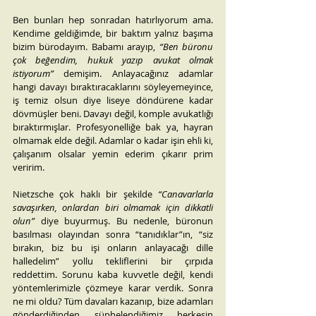
Ben bunları hep sonradan hatırlıyorum ama. 
Kendime geldiğimde, bir baktım yalnız başıma 
bizim bürodayım. Babamı arayıp, 
“Ben büronu 
çok beğendim, hukuk yazıp avukat olmak 
istiyorum”
 demişim. Anlayacağınız adamlar 
hangi davayı bıraktıracaklarını söyleyemeyince, 
iş temiz olsun diye liseye döndürene kadar 
dövmüşler beni. Davayı değil, komple avukatlığı 
bıraktırmışlar. Profesyonelliğe bak ya, hayran 
olmamak elde değil. Adamlar o kadar işin ehli ki, 
çalışanım olsalar yemin ederim çıkarır prim 
veririm.
Nietzsche çok haklı bir şekilde 
“Canavarlarla 
savaşırken, onlardan biri olmamak için dikkatli 
olun”
 diye buyurmuş. Bu nedenle, büronun 
basılması olayından sonra “tanıdıklar”ın, “siz 
bırakın, biz bu işi onların anlayacağı dille 
halledelim” yollu tekliflerini bir çırpıda 
reddettim. Sorunu kaba kuvvetle değil, kendi 
yöntemlerimizle çözmeye karar verdik. Sonra 
ne mi oldu? Tüm davaları kazanıp, bize adamları 
gönderdiğinden şüphelendiğimiz herkesin 