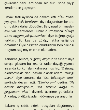
çevirdiler beni. Ardından bir sürü sopa yiyip 
kendimden geçmişim.
Dayak faslı ayılınca da devam etti. 
“Ölü taklidi 
yapayım, belki bırakırlar”
 diye düşündüm bir ara, 
on dakika daha dövdüler. Bak, nasıl bir meslek 
aşkı var heriflerde! Bunlar durmayınca, 
“Ölüye 
de mi saygınız yok p.zevenkler”
 diye bağırıp ayağa 
kalktım. Bu kez de gülüp, fatiha eşliğinde 
dövdüler. Öyle bir içten okudular ki, ben bile ölü 
müyüm, sağ mıyım emin olamadım.
Kendime gelince, 
“Oğlum, olayınız ne sizin?”
 diye 
sertçe çıkıştım bu kez. O kadar dayağı yiyince 
insanda korku falan kalmıyormuş hiç. 
“O davayı 
bırakacaksın”
 dedi başları olacak adam. 
“Hangi 
dava?”
 diye sorunca da, 
“Sen bilirmişsin onu”
şeklinde devam etti. 
“Bilmiyorum”
 dedim, 
“Ne 
demek bilmiyorum, sen bizimle dalga mı 
geçiyorsun ulan”
 diyerek üzerime yürüdüler. 
Arkadaş, bildiğiniz adam dövmeye yer arıyorlar.
Baktım iş ciddi, eldeki dosyaları düşünmeye 