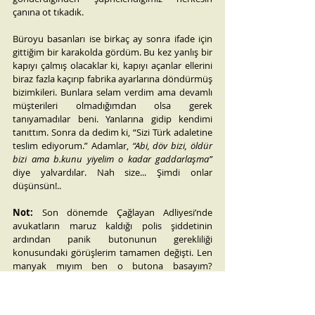
çanına ot tıkadık.
Büroyu basanları ise birkaç ay sonra ifade için 
gittiğim bir karakolda gördüm. Bu kez yanlış bir 
kapıyı çalmış olacaklar ki, kapıyı açanlar ellerini 
biraz fazla kaçırıp fabrika ayarlarına döndürmüş 
bizimkileri. Bunlara selam verdim ama devamlı 
müşterileri olmadığımdan olsa gerek 
tanıyamadılar beni. Yanlarına gidip kendimi 
tanıttım. Sonra da dedim ki, “Sizi Türk adaletine 
teslim ediyorum.” Adamlar, 
“Abi, döv bizi, öldür 
bizi ama b.kunu yiyelim o kadar gaddarlaşma”
diye yalvardılar. Nah size... Şimdi onlar 
düşünsün!..
Not:
 Son dönemde Çağlayan Adliyesi’nde 
avukatların maruz kaldığı polis şiddetinin 
ardından panik butonunun gerekliliği 
konusundaki görüşlerim tamamen değişti. Len 
manyak mıyım ben o butona basayım? 
Çağırayım polisleri de gelip, yarım kalan işi 
tamamlasınlar değil mi!
- Amirim, yaralı avukatmış.