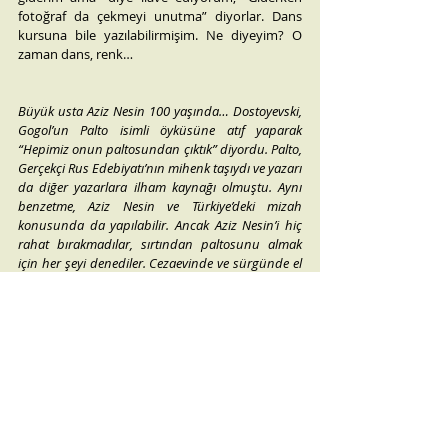
fotoğraf da çekmeyi unutma” diyorlar. Dans 
kursuna bile yazılabilirmişim. Ne diyeyim? O 
zaman dans, renk…
Büyük usta Aziz Nesin 100 yaşında… Dostoyevski, 
Gogol’un Palto isimli öyküsüne atıf yaparak 
“Hepimiz onun paltosundan çıktık” diyordu. Palto, 
Gerçekçi Rus Edebiyatı’nın mihenk taşıydı ve yazarı 
da diğer yazarlara ilham kaynağı olmuştu. Aynı 
benzetme, Aziz Nesin ve Türkiye’deki mizah 
konusunda da yapılabilir. Ancak Aziz Nesin’i hiç 
rahat bırakmadılar, sırtından paltosunu almak 
için her şeyi denediler. Cezaevinde ve sürgünde el 
koymaya çalıştılar o paltoya, Madımak’ta yakmaya. 
Yılmadı, pes etmedi, boyun eğmedi. O paltoya 
sayısız insanı sığdırdı. Bugün bizler 
#DirenTerazi
blogunda amatörce de olsa bir şeyler 
yazabiliyorsak, sizlerin yüzlerinde bir parça 
tebessüm yaratabiliyor, bir şeyleri 
sorgulatabiliyorsak; işte bunların hepsi Aziz 
Nesin’in sayesindedir. Devrettiği sorumluluk 
sırtımızda…