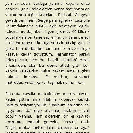
yarı bir adam yaklaştı yanıma. Reyona önce 
adaleleri geldi, adalelerden yarım saat sonra da 
vücudunun diğer kısımları… Feriştah Yenge’ye 
çevirdi beni herif. Serçe parmağındaki pazı bile 
kolumdakinden büyük, öyle anlatayım. Ağırlık 
çalışmamış da, aletleri yemiş sanki. 40 kiloluk 
çuvallardan bir tane sağ eline, bir tane de sol 
eline, bir tane de koltuğunun altına alıp gitti. O 
gazla ben de kaptım bir tane. Sürüye sürüye 
kasaya kadar götürdüm. Terminatör parayı 
ödeyip çıktı, ben de “haydi bismillah” deyip 
arkasından. Ulan bu cipine atladı gitti, ben 
kapıda kalakaldım. Taksi baktım ama iş çıkışı 
bulmak imkânsız. El mecbur, istikamet 
metrobüs. Ancak, çuvalı taşımak ne mümkün.
Sırtımda çuvalla metrobüsün merdivenlerine 
kadar gittim ama iflahım (kibarca) kesildi. 
Baktım taşıyamıyorum, “Başlarım parasına da, 
uygununa da” diye söylenip, bıraktım çuvalı 
çöpün yanına. Tam giderken bir el kavradı 
omzumu. Temizlik görevlisi, “Beyim” dedi, 
“tuğla, moloz, beton falan bırakma buraya.” 