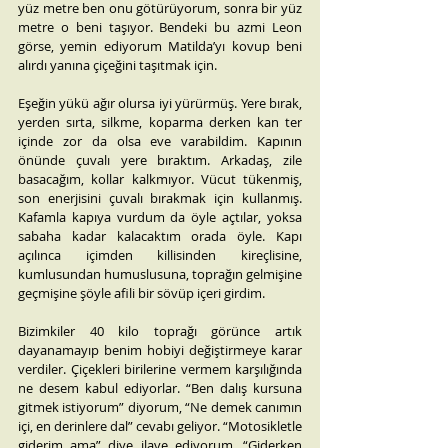
yüz metre ben onu götürüyorum, sonra bir yüz 
metre o beni taşıyor. Bendeki bu azmi Leon 
görse, yemin ediyorum Matilda’yı kovup beni 
alırdı yanına çiçeğini taşıtmak için.
Eşeğin yükü ağır olursa iyi yürürmüş. Yere bırak, 
yerden sırta, silkme, koparma derken kan ter 
içinde zor da olsa eve varabildim. Kapının 
önünde çuvalı yere bıraktım. Arkadaş, zile 
basacağım, kollar kalkmıyor. Vücut tükenmiş, 
son enerjisini çuvalı bırakmak için kullanmış. 
Kafamla kapıya vurdum da öyle açtılar, yoksa 
sabaha kadar kalacaktım orada öyle. Kapı 
açılınca içimden killisinden kireçlisine, 
kumlusundan humuslusuna, toprağın gelmişine 
geçmişine şöyle afili bir sövüp içeri girdim.
Bizimkiler 40 kilo toprağı görünce artık 
dayanamayıp benim hobiyi değiştirmeye karar 
verdiler. Çiçekleri birilerine vermem karşılığında 
ne desem kabul ediyorlar. “Ben dalış kursuna 
gitmek istiyorum” diyorum, “Ne demek canımın 
içi, en derinlere dal” cevabı geliyor. “Motosikletle 
giderim ama” diye ilave ediyorum, “Giderken 