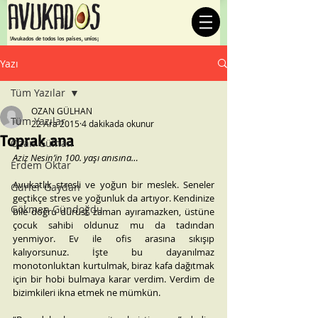
¡Avukados de todos los países, uníos!
Yazı
Tüm Yazılar
OZAN GÜLHAN
Tüm Yazılar
22 Ara 2015
4 dakikada okunur
Toprak ana
Ozan Gülhan
Aziz Nesin’in 100. yaşı anısına…
Erdem Oktar
Avukatlık stresli ve yoğun bir meslek. Seneler 
Gürler Gaydan
geçtikçe stres ve yoğunluk da artıyor. Kendinize 
Gökmen Gündoğdu
bile doğru dürüst zaman ayıramazken, üstüne 
çocuk sahibi oldunuz mu da tadından 
yenmiyor. Ev ile ofis arasına sıkışıp 
kalıyorsunuz. İşte bu dayanılmaz 
monotonluktan kurtulmak, biraz kafa dağıtmak 
için bir hobi bulmaya karar verdim. Verdim de 
bizimkileri ikna etmek ne mümkün.