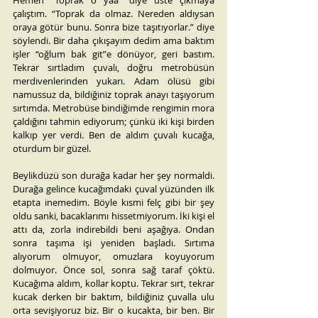
Hemen “Toprak o yaa” diye üste çıkmaya 
çalıştım. “Toprak da olmaz. Nereden aldıysan 
oraya götür bunu. Sonra bize taşıtıyorlar.” diye 
söylendi. Bir daha çıkışayım dedim ama baktım 
işler “oğlum bak git”e dönüyor, geri bastım. 
Tekrar sırtladım çuvalı, doğru metrobüsün 
merdivenlerinden yukarı. Adam ölüsü gibi 
namussuz da, bildiğiniz toprak anayı taşıyorum 
sırtımda. Metrobüse bindiğimde rengimin mora 
çaldığını tahmin ediyorum; çünkü iki kişi birden 
kalkıp yer verdi. Ben de aldım çuvalı kucağa, 
oturdum bir güzel. 
Beylikdüzü son durağa kadar her şey normaldi. 
Durağa gelince kucağımdaki çuval yüzünden ilk 
etapta inemedim. Böyle kısmi felç gibi bir şey 
oldu sanki, bacaklarımı hissetmiyorum. İki kişi el 
attı da, zorla indirebildi beni aşağıya. Ondan 
sonra taşıma işi yeniden başladı. Sırtıma 
alıyorum olmuyor, omuzlara koyuyorum 
dolmuyor. Önce sol, sonra sağ taraf çöktü. 
Kucağıma aldım, kollar koptu. Tekrar sırt, tekrar 
kucak derken bir baktım, bildiğiniz çuvalla ulu 
orta sevişiyoruz biz. Bir o kucakta, bir ben. Bir 