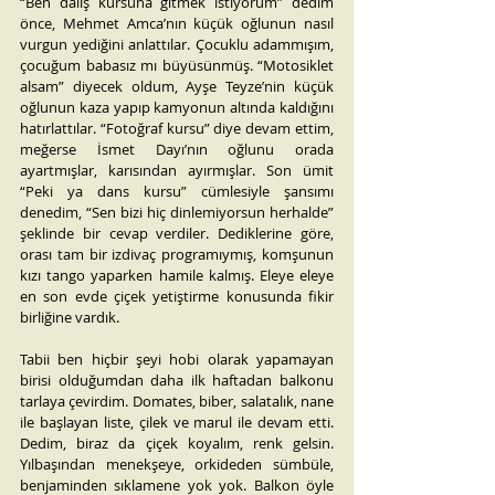
“Ben dalış kursuna gitmek istiyorum” dedim 
önce, Mehmet Amca’nın küçük oğlunun nasıl 
vurgun yediğini anlattılar. Çocuklu adammışım, 
çocuğum babasız mı büyüsünmüş. “Motosiklet 
alsam” diyecek oldum, Ayşe Teyze’nin küçük 
oğlunun kaza yapıp kamyonun altında kaldığını 
hatırlattılar. “Fotoğraf kursu” diye devam ettim, 
meğerse İsmet Dayı’nın oğlunu orada 
ayartmışlar, karısından ayırmışlar. Son ümit 
“Peki ya dans kursu” cümlesiyle şansımı 
denedim, “Sen bizi hiç dinlemiyorsun herhalde” 
şeklinde bir cevap verdiler. Dediklerine göre, 
orası tam bir izdivaç programıymış, komşunun 
kızı tango yaparken hamile kalmış. Eleye eleye 
en son evde çiçek yetiştirme konusunda fikir 
birliğine vardık.
Tabii ben hiçbir şeyi hobi olarak yapamayan 
birisi olduğumdan daha ilk haftadan balkonu 
tarlaya çevirdim. Domates, biber, salatalık, nane 
ile başlayan liste, çilek ve marul ile devam etti. 
Dedim, biraz da çiçek koyalım, renk gelsin. 
Yılbaşından menekşeye, orkideden sümbüle, 
benjaminden sıklamene yok yok. Balkon öyle 