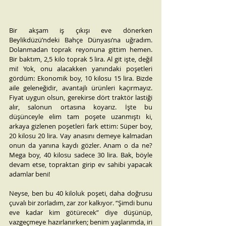
Bir akşam iş çıkışı eve dönerken 
Beylikdüzü’ndeki Bahçe Dünyası’na uğradım. 
Dolanmadan toprak reyonuna gittim hemen. 
Bir baktım, 2,5 kilo toprak 5 lira. Al git işte, değil 
mi! Yok, onu alacakken yanındaki poşetleri 
gördüm: Ekonomik boy, 10 kilosu 15 lira. Bizde 
aile geleneğidir, avantajlı ürünleri kaçırmayız. 
Fiyat uygun olsun, gerekirse dört traktör lastiği 
alır, salonun ortasına koyarız. İşte bu 
düşünceyle elim tam poşete uzanmıştı ki, 
arkaya gizlenen poşetleri fark ettim: Süper boy, 
20 kilosu 20 lira. Vay anasını demeye kalmadan 
onun da yanına kaydı gözler. Anam o da ne? 
Mega boy, 40 kilosu sadece 30 lira. Bak, böyle 
devam etse, topraktan girip ev sahibi yapacak 
adamlar beni!
Neyse, ben bu 40 kiloluk poşeti, daha doğrusu 
çuvalı bir zorladım, zar zor kalkıyor. “Şimdi bunu 
eve kadar kim götürecek” diye düşünüp, 
vazgeçmeye hazırlanırken; benim yaşlarımda, iri 