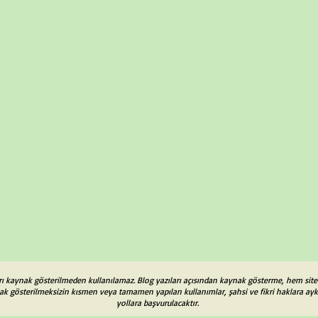
kları kaynak gösterilmeden kullanılamaz. Blog yazıları açısından kaynak gösterme, hem site v
k gösterilmeksizin kısmen veya tamamen yapılan kullanımlar, şahsi ve fikri haklara aykır
yollara başvurulacaktır.