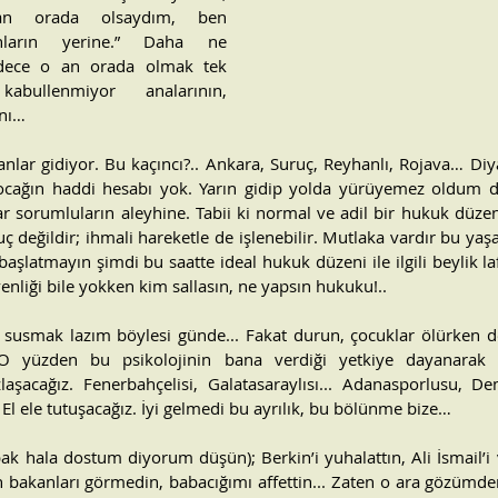
 orada olsaydım, ben 
nların yerine.” Daha ne 
dece o an orada olmak tek 
bullenmiyor analarının, 
ını…
nlar gidiyor. Bu kaçıncı?.. Ankara, Suruç, Reyhanlı, Rojava… Diyar
ocağın haddi hesabı yok. Yarın gidip yolda yürüyemez oldum di
r sorumluların aleyhine. Tabii ki normal ve adil bir hukuk düzen
uç değildir; ihmali hareketle de işlenebilir. Mutlaka vardır bu yaş
şlatmayın şimdi bu saatte ideal hukuk düzeni ile ilgili beylik la
nliği bile yokken kim sallasın, ne yapsın hukuku!..
susmak lazım böylesi günde... Fakat durun, çocuklar ölürken de
 yüzden bu psikolojinin bana verdiği yetkiye dayanarak k
zlaşacağız. Fenerbahçelisi, Galatasaraylısı... Adanasporlusu, Dem
 El ele tutuşacağız. İyi gelmedi bu ayrılık, bu bölünme bize…
 hala dostum diyorum düşün); Berkin’i yuhalattın, Ali İsmail’i va
 bakanları görmedin, babacığımı affettin... Zaten o ara gözüm