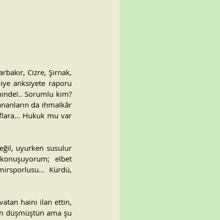
bakır, Cizre, Şırnak, 
ye anksiyete raporu 
inde!.. Sorumlu kim? 
ananların da ihmalkâr 
flara... Hukuk mu var 
ğil, uyurken susulur 
onuşuyorum; elbet 
irsporlusu... Kürdü, 
tan haini ilan ettin, 
den düşmüştün ama şu 