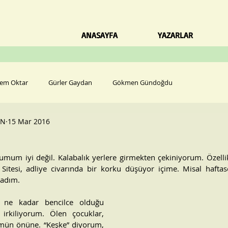
ANASAYFA
YAZARLAR
em Oktar
Gürler Gaydan
Gökmen Gündoğdu
AN
15 Mar 2016
rumum iyi değil. Kalabalık yerlere girmekten çekiniyorum. Özell
Sitesi, adliye civarında bir korku düşüyor içime. Misal haftas
madım.
ne kadar bencilce olduğu 
irkiliyorum. Ölen çocuklar, 
mün önüne. “Keşke” diyorum, 