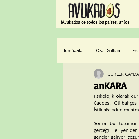
¡Avukados de todos los países, uníos!
Tüm Yazılar
Ozan Gülhan
Erd
GÜRLER GAYD
anKARA
Psikolojik olarak du
Caddesi, Gülbahçesi 
İstiklal’e adımımı at
Sonra bu tutumun 
gerçeği ile yeniden 
gençler geliyor gözü