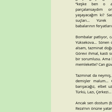
“keşke ben o an
parçalansaydım o
yaşayacağım ki? Sa
suçları… Yürek ka
babalarının feryatlar
Bombalar patlıyor, ca
Yüksekova... Sönen 
alsam, tazminat doğa
Görevi ihmal, kasti s
bir sorumlusu. Ama ba
memlekette? Can güve
Tazminat da neymiş, 
demişler malum… O
barışacağız, elbet u
Türkü, Lazı, Çerkezi…
Ancak sen dostum (bak
Reza’nın önüne yatan