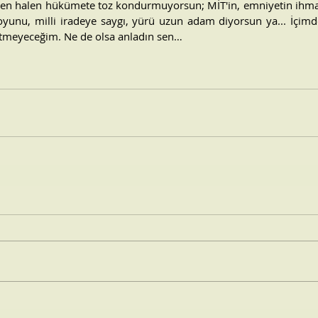
en halen hükümete toz kondurmuyorsun; MİT'in, emniyetin ihmal
yunu, milli iradeye saygı, yürü uzun adam diyorsun ya... İçim
tmeyeceğim. Ne de olsa anladın sen…