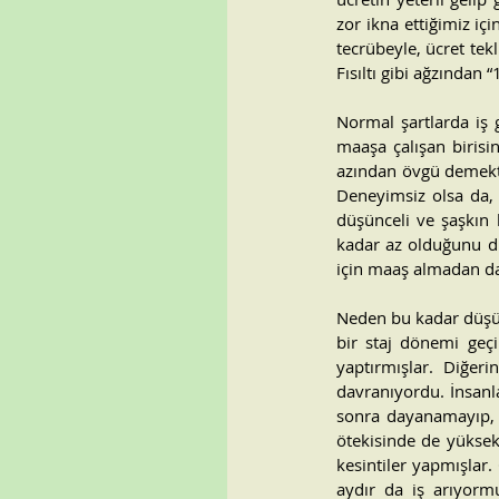
zor ikna ettiğimiz i
tecrübeyle, ücret te
Fısıltı gibi ağzından 
Normal şartlarda iş
maaşa çalışan birisi
azından övgü demekt
Deneyimsiz olsa da, 
düşünceli ve şaşkın 
kadar az olduğunu dü
için maaş almadan da ç
Neden bu kadar düşük
bir staj dönemi geçi
yaptırmışlar. Diğer
davranıyordu. İnsanl
sonra dayanamayıp, i
ötekisinde de yüksek
kesintiler yapmışlar.
aydır da iş arıyorm