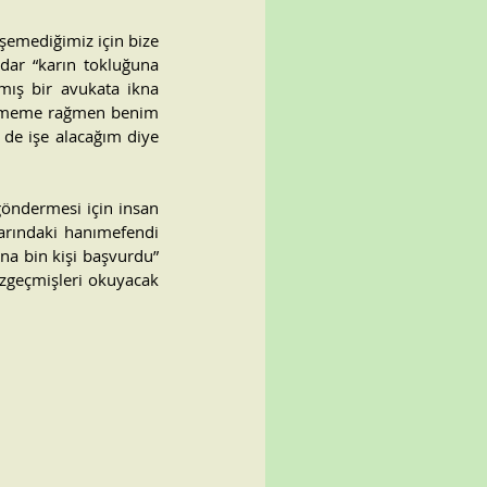
işemediğimiz için bize 
dar “karın tokluğuna 
mış bir avukata ikna 
emememe rağmen benim 
 de işe alacağım diye 
öndermesi için insan 
arındaki hanımefendi 
na bin kişi başvurdu” 
zgeçmişleri okuyacak 