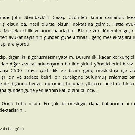
e John Steinback’in Gazap Üzümleri kitabı canlandı. Mesleğ
“İş olsun da, nasıl olursa olsun” noktasına gelmiş. Hatta avuka
Meslekteki ilk yıllarımı hatırladım. Biz de zor dönemler geçir
nen avukat sayısının günden güne artması, genç meslektaşlara işs
apı aralıyordu.
dip, diğer iki iş görüşmesini yaptım. Durum ilki kadar korkunç ol
dan diğer avukat arkadaşımla birlikte şirket yöneticilerini biraz d
aaşı 2500 liraya çektirdik ve bizim genç meslektaşı işe aldır
kişi için ve sadece belirli bir süreliğine bulunmuş anlamsız b
le de dışarıda benzer durumda bulunan yüzlerce belki de binlerc
na günden güne yenilerinin katıldığını bilince…
r Günü kutlu olsun. En çok da mesleğin daha baharında um
lektaşların…
vukatlar günü