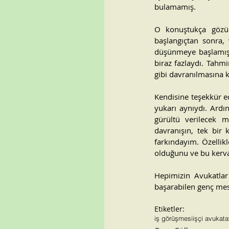
bulamamış.
O konuştukça gözümd
başlangıçtan sonra, 
düşünmeye başlamış. 
biraz fazlaydı. Tahmi
gibi davranılmasına k
Kendisine teşekkür e
yukarı aynıydı. Ardın
gürültü verilecek m
davranışın, tek bir 
farkındayım. Özellik
olduğunu ve bu kerva
Hepimizin Avukatla
başarabilen genç mes
Etiketler:
iş görüşmesi
işçi avukat
a