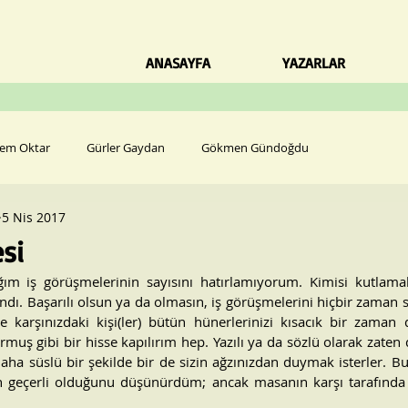
ANASAYFA
YAZARLAR
em Oktar
Gürler Gaydan
Gökmen Gündoğdu
5 Nis 2017
si
ım iş görüşmelerinin sayısını hatırlamıyorum. Kimisi kutlamala
landı. Başarılı olsun ya da olmasın, iş görüşmelerini hiçbir zaman
ve karşınızdaki kişi(ler) bütün hünerlerinizi kısacık bir zaman 
rmuş gibi bir hisse kapılırım hep. Yazılı ya da sözlü olarak zate
daha süslü bir şekilde bir de sizin ağzınızdan duymak isterler. Bu
in geçerli olduğunu düşünürdüm; ancak masanın karşı tarafında