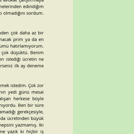
melerinden edindiğim 
p olmadığını sordum. 
den çok daha az bir 
ınacak prim ya da en 
ümü hatırlamıyorum. 
n çok düşüktü. Benim 
 istediği ücretin ne 
rseniz ilk ay deneme 
mek istedim. Çok zor 
anın yedi günü mesai 
lışan herkese böyle 
ıyordu. Ben bir süre 
madığı gerekçesiyle, 
 da ücretinden büyük 
hepsini yazmamış. İki 
 yazık ki hiçbir iş 