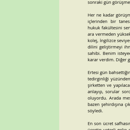
sonraki gün görüşme
Her ne kadar görüşme
içlerinden bir tanes
hukuk fakültesini se
ara vermeden yüksek l
kolej, İngilizce sevi
dilini geliştirmeyi 
sahibi. Benim isteye
karar verdim. Diğer 
Ertesi gün bahsettiği
tedirginliği yüzünd
şirketten ve yapılac
anlayıp, sorular sor
oluyordu. Arada mes
bazen şehirdışına çı
söyledi.
En son ücret safhasın
ücretin yeterli gelip