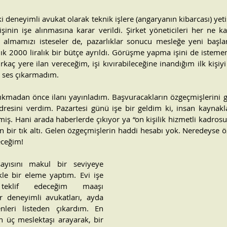
iki deneyimli avukat olarak teknik işlere (angaryanın kibarcası) yet
şinin işe alınmasına karar verildi. Şirket yöneticileri her ne ka
er almamızı isteseler de, pazarlıklar sonucu mesleğe yeni başla
aylık 2000 liralık bir bütçe ayrıldı. Görüşme yapma işini de ist
irkaç yere ilan vereceğim, işi kıvırabileceğine inandığım ilk kişiyi
ses çıkarmadım.
kmadan önce ilanı yayınladım. Başvuracakların özgeçmişlerini g
dresini verdim. Pazartesi günü işe bir geldim ki, insan kaynakl
ş. Hani arada haberlerde çıkıyor ya “on kişilik hizmetli kadrosu
n bir tık altı. Gelen özgeçmişlerin haddi hesabı yok. Neredeyse ö
eceğim!
ayısını makul bir seviyeye 
kle bir eleme yaptım. Evi işe 
teklif edeceğim maaşı 
deneyimli avukatları, ayda 
nleri listeden çıkardım. En 
 üç meslektaşı arayarak, bir 