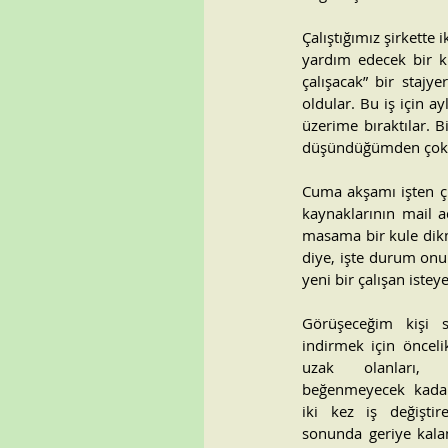
Çalıştığımız şirkette 
yardım edecek bir ki
çalışacak” bir stajy
oldular. Bu iş için 
üzerime bıraktılar. B
düşündüğümden çok 
Cuma akşamı işten çı
kaynaklarının mail a
masama bir kule dikmi
diye, işte durum onu
yeni bir çalışan istey
Görüşeceğim kişi s
indirmek için önceli
uzak olanları, 
beğenmeyecek kadar 
iki kez iş değiştire
sonunda geriye kalan