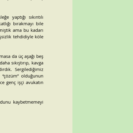
e yaptığı sıkıntılı 
tlığı bırakmayı bile 
miştik ama bu kadarı 
izlik tehdidiyle köle 
masa da üç aşağı beş 
aha sıkıştırıp, kavga 
dık. Sergilediğimiz 
ir “çözüm” olduğunun 
e genç işçi avukatın 
udunu kaybetmemeyi 