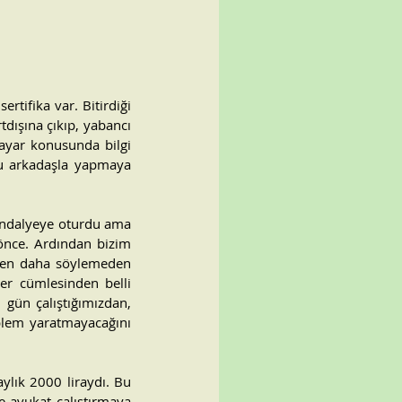
tifika var. Bitirdiği 
dışına çıkıp, yabancı 
ayar konusunda bilgi 
bu arkadaşla yapmaya 
sandalyeye oturdu ama 
nce. Ardından bizim 
 ben daha söylemeden 
er cümlesinden belli 
ün çalıştığımızdan, 
blem yaratmayacağını 
ylık 2000 liraydı. Bu 
e avukat çalıştırmaya 