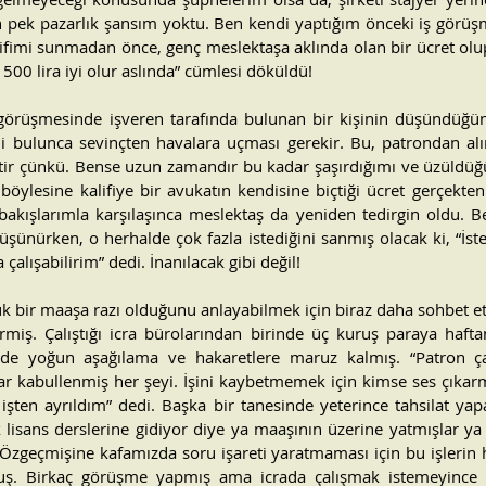
çin pek pazarlık şansım yoktu. Ben kendi yaptığım önceki iş görüş
klifimi sunmadan önce, genç meslektaşa aklında olan bir ücret olu
“1500 lira iyi olur aslında” cümlesi döküldü!
 görüşmesinde işveren tarafında bulunan bir kişinin düşündüğün
ni bulunca sevinçten havalara uçması gerekir. Bu, patrondan al
ir çünkü. Bense uzun zamandır bu kadar şaşırdığımı ve üzüldüğ
böylesine kalifiye bir avukatın kendisine biçtiği ücret gerçekte
bakışlarımla karşılaşınca meslektaş da yeniden tedirgin oldu. Ben
şünürken, o herhalde çok fazla istediğini sanmış olacak ki, “İste
alışabilirim” dedi. İnanılacak gibi değil!
 bir maaşa razı olduğunu anlayabilmek için biraz daha sohbet et
rmiş. Çalıştığı icra bürolarından birinde üç kuruş paraya haft
inde yoğun aşağılama ve hakaretlere maruz kalmış. “Patron ça
ar kabullenmiş her şeyi. İşini kaybetmemek için kimse ses çıkarm
şten ayrıldım” dedi. Başka bir tanesinde yeterince tahsilat yapa
 lisans derslerine gidiyor diye ya maaşının üzerine yatmışlar ya
 Özgeçmişine kafamızda soru işareti yaratmaması için bu işlerin 
uş. Birkaç görüşme yapmış ama icrada çalışmak istemeyince ne