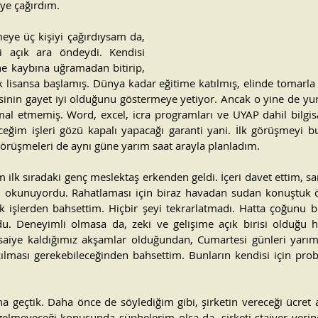
ye çağırdım.
ye üç kişiyi çağırdıysam da, 
i açık ara öndeydi. Kendisi 
ne kaybına uğramadan bitirip, 
isansa başlamış. Dünya kadar eğitime katılmış, elinde tomarla ser
yesinin gayet iyi olduğunu göstermeye yetiyor. Ancak o yine de yurt
ihmal etmemiş. Word, excel, icra programları ve UYAP dahil bilgis
ceğim işleri gözü kapalı yapacağı garanti yani. İlk görüşmeyi 
görüşmeleri de aynı güne yarım saat arayla planladım.
m ilk sıradaki genç meslektaş erkenden geldi. İçeri davet ettim, 
en okunuyordu. Rahatlaması için biraz havadan sudan konuştuk ö
ak işlerden bahsettim. Hiçbir şeyi tekrarlatmadı. Hatta çoğunu
du. Deneyimli olmasa da, zeki ve gelişime açık birisi olduğu h
aiye kaldığımız akşamlar olduğundan, Cumartesi günleri yarım g
kılması gerekebileceğinden bahsettim. Bunların kendisi için pro
a geçtik. Daha önce de söylediğim gibi, şirketin vereceği ücret a
 gelmeyeceği konusunda şüphelerim olsa da, şirketi stajyer yerin