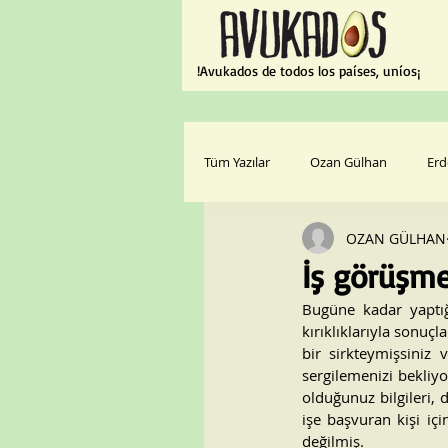
¡Avukados de todos los países, uníos!
Tüm Yazılar
Ozan Gülhan
Erd
OZAN GÜLHAN
İş görüşme
Bugüne kadar yaptığ
kırıklıklarıyla sonuç
bir sirkteymişsiniz 
sergilemenizi bekliyo
olduğunuz bilgileri, 
işe başvuran kişi iç
değilmiş.