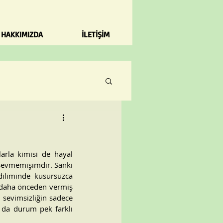
HAKKIMIZDA
İLETİŞİM
rla kimisi de hayal 
 sevmemişimdir. Sanki 
diliminde kusursuzca 
n daha önceden vermiş 
 sevimsizliğin sadece 
 da durum pek farklı 