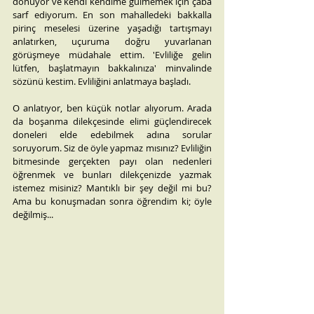
dönüyor ve kendi kendime gülmemek için çaba 
sarf ediyorum. En son mahalledeki bakkalla 
pirinç meselesi üzerine yaşadığı tartışmayı 
anlatırken, uçuruma doğru yuvarlanan 
görüşmeye müdahale ettim. 'Evliliğe gelin 
lütfen, başlatmayın bakkalınıza' minvalinde 
sözünü kestim. Evliliğini anlatmaya başladı.
O anlatıyor, ben küçük notlar alıyorum. Arada 
da boşanma dilekçesinde elimi güçlendirecek 
doneleri elde edebilmek adına sorular 
soruyorum. Siz de öyle yapmaz mısınız? Evliliğin 
bitmesinde gerçekten payı olan nedenleri 
öğrenmek ve bunları dilekçenizde yazmak 
istemez misiniz? Mantıklı bir şey değil mi bu? 
Ama bu konuşmadan sonra öğrendim ki; öyle 
değilmiş...