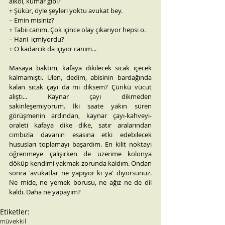
alkol, kumar gibi?
+ Şükür, öyle şeyleri yoktu avukat bey.
– Emin misiniz?
+ Tabii canım. Çok içince olay çıkarıyor hepsi o.
– Hani  içmiyordu?
+ O kadarcık da içiyor canım...
Masaya baktım, kafaya dikilecek sıcak içecek 
kalmamıştı. Ulen, dedim, abisinin bardağında 
kalan sıcak çayı da mı diksem? Çünkü vücut 
alıştı... Kaynar çayı dikmeden 
sakinleşemiyorum. İki saate yakın süren 
görüşmenin ardından, kaynar çayı-kahveyi-
oraleti kafaya dike dike, satır aralarından 
cımbızla davanın esasına etki edebilecek 
hususları toplamayı başardım. En kilit noktayı 
öğrenmeye çalışırken de üzerime kolonya 
döküp kendimi yakmak zorunda kaldım. Ondan 
sonra 'avukatlar ne yapıyor ki ya' diyorsunuz. 
Ne mide, ne yemek borusu, ne ağız ne de dil 
kaldı. Daha ne yapayım?
Etiketler:
müvekkil