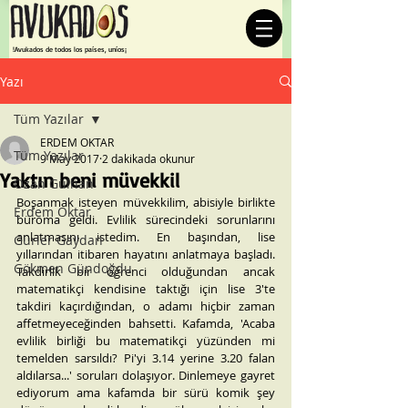
¡Avukados de todos los países, uníos!
Yazı
Tüm Yazılar
ERDEM OKTAR
Tüm Yazılar
9 May 2017
2 dakikada okunur
Yaktın beni müvekkil
Ozan Gülhan
Boşanmak isteyen müvekkilim, abisiyle birlikte 
Erdem Oktar
büroma geldi. Evlilik sürecindeki sorunlarını 
anlatmasını istedim. En başından, lise 
Gürler Gaydan
yıllarından itibaren hayatını anlatmaya başladı. 
Gökmen Gündoğdu
Takdirlik bir öğrenci olduğundan ancak 
matematikçi kendisine taktığı için lise 3'te 
takdiri kaçırdığından, o adamı hiçbir zaman 
affetmeyeceğinden bahsetti. Kafamda, 'Acaba 
evlilik birliği bu matematikçi yüzünden mi 
temelden sarsıldı? Pi'yi 3.14 yerine 3.20 falan 
aldılarsa...' soruları dolaşıyor. Dinlemeye gayret 
ediyorum ama kafamda bir sürü komik şey 