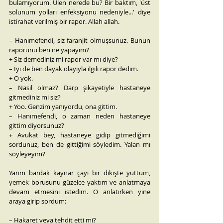
bulamıyorum. Ulen nerede bu? Bir baktım, 'üst 
solunum yolları enfeksiyonu nedeniyle...' diye 
istirahat verilmiş bir rapor. Allah allah.
– Hanımefendi, siz faranjit olmuşsunuz. Bunun 
raporunu ben ne yapayım?
+ Siz demediniz mi rapor var mı diye?
– İyi de ben dayak olayıyla ilgili rapor dedim.
+ O yok.
– Nasıl olmaz? Darp şikayetiyle hastaneye 
gitmediniz mi siz?
+ Yoo. Genzim yanıyordu, ona gittim.
– Hanımefendi, o zaman neden hastaneye 
gittim diyorsunuz?
+ Avukat bey, hastaneye gidip gitmediğimi 
sordunuz, ben de gittiğimi söyledim. Yalan mı 
söyleyeyim?
Yarım bardak kaynar çayı bir dikişte yuttum, 
yemek borusunu güzelce yaktım ve anlatmaya 
devam etmesini istedim. O anlatırken yine 
araya girip sordum:
– Hakaret veya tehdit etti mi?