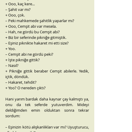
+ Ooo, kaç kere...
– Şahit var mı?
+ Ooo, çok.
– Peki mahkemede şahitlik yaparlar mı?
+ Ooo, Cemşit abi var mesela.
– Hah, ne gördü bu Cemşit abi?
+ Biz bir seferinde pikniğe gitmiştik.
– Eşiniz piknikte hakaret mi etti size?
+ Yoo.
– Cemşit abi ne gördü peki?
+ İşte pikniğe gittik?
– Nasıl?
+ Pikniğe gittik beraber Cemşit abilerle. Yedik, 
içtik, döndük.
– Hakaret, tehdit?
+ Yoo? O nereden çıktı?
Hani yarım bardak daha kaynar çay kalmıştı ya, 
onu da tek seferde yutuverdim. Mideyi 
deldiğimden emin olduktan sonra tekrar 
sordum:
– Eşinizin kötü alışkanlıkları var mı? Uyuşturucu, 